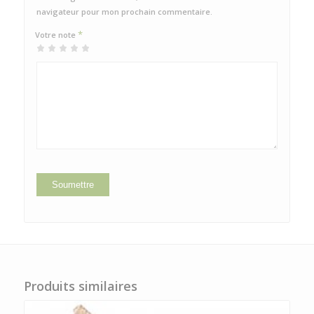
navigateur pour mon prochain commentaire.
*
Votre note
1 étoile
2 étoiles
3 étoiles
4 étoiles
5 étoiles sur
sur
sur 5
sur 5
sur 5
5
5
Produits similaires