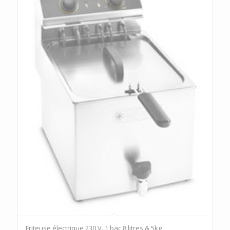
Friteuse électrique 230 V. 1 bac 8 litres & 5kg