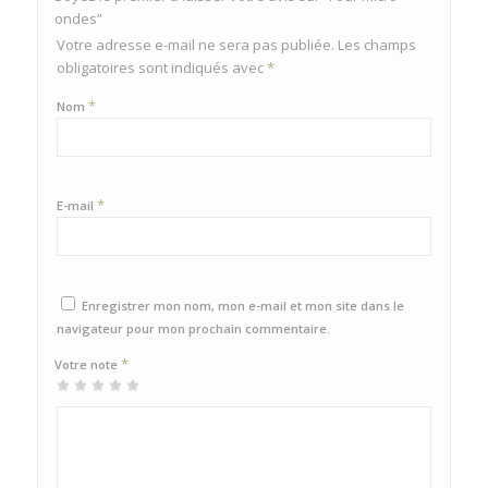
ondes”
Votre adresse e-mail ne sera pas publiée.
Les champs
obligatoires sont indiqués avec
*
*
Nom
*
E-mail
Enregistrer mon nom, mon e-mail et mon site dans le
navigateur pour mon prochain commentaire.
*
Votre note
1 étoile
2 étoiles
3 étoiles
4 étoiles
5 étoiles sur
sur
sur 5
sur 5
sur 5
5
5