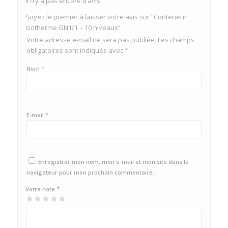
Il n’y a pas encore d’avis.
Soyez le premier à laisser votre avis sur “Conteneur
isotherme GN1/1 – 10 niveaux”
Votre adresse e-mail ne sera pas publiée.
Les champs
obligatoires sont indiqués avec
*
*
Nom
*
E-mail
Enregistrer mon nom, mon e-mail et mon site dans le
navigateur pour mon prochain commentaire.
*
Votre note
1 étoile
2 étoiles
3 étoiles
4 étoiles
5 étoiles sur
sur
sur 5
sur 5
sur 5
5