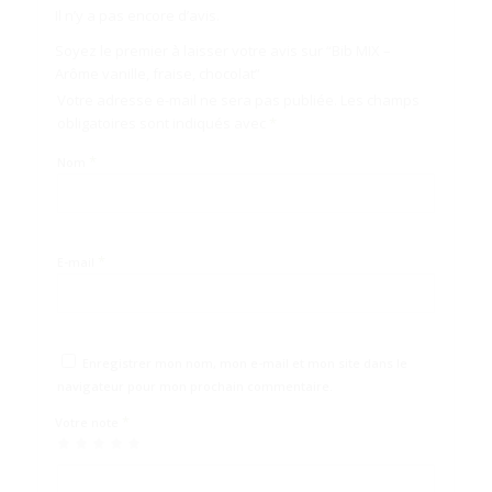
Il n’y a pas encore d’avis.
Soyez le premier à laisser votre avis sur “Bib MIX –
Arôme vanille, fraise, chocolat”
Votre adresse e-mail ne sera pas publiée.
Les champs
obligatoires sont indiqués avec
*
*
Nom
*
E-mail
Enregistrer mon nom, mon e-mail et mon site dans le
navigateur pour mon prochain commentaire.
*
Votre note
1 étoile
2 étoiles
3 étoiles
4 étoiles
5 étoiles sur
sur
sur 5
sur 5
sur 5
5